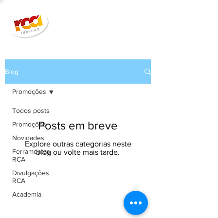
Blog
Promoções
Todos posts
Posts em breve
Promoções
Novidades
Explore outras categorias neste
Ferramentas
blog ou volte mais tarde.
RCA
Divulgações
RCA
33 anos | Segurança | Qualidade |
Credibilidade #SeuClienteMaisFeliz :)
Academia
RCA
Teste