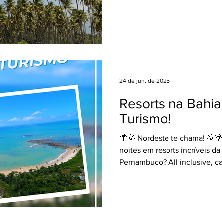
melhor preço! 💳 Parcelament
Saídas em julho de 2026 Con
Viagens e garanta todas as v
especialista ao seu lado em 
👩‍💻✈️👨‍💻 #contecomseua
#PromoçãoDeViagem #Viag
#TurismoBrasil Encontre o link
24 de jun. de 2025
Google Drive) todas as image
Resorts na Bahi
Turismo!
🌴🌞 Nordeste te chama! 🌞
noites em resorts incríveis da
Pernambuco? All inclusive, c
meia...