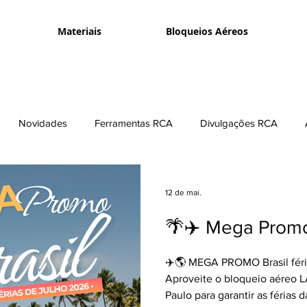
Materiais
Bloqueios Aéreos
Novidades
Ferramentas RCA
Divulgações RCA
e Vendas
12 de mai.
🌴✈️ Mega Promo
✈️🌎 MEGA PROMO Brasil féri
Aproveite o bloqueio aéreo 
Paulo para garantir as férias 