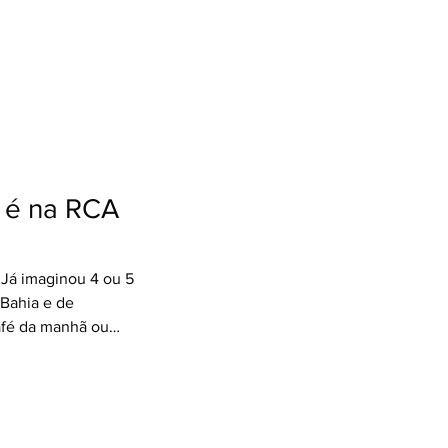
o em até 10x 📅
sulte seu Agente de
antagens de ter um
todos os momentos!
gentedeviagens
em2026 #LATAM
 para baixar (via
ns de
a é na RCA
Já imaginou 4 ou 5
 Bahia e de
afé da manhã ou