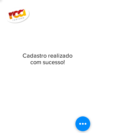
Cadastro realizado
com sucesso!
33 anos | Segurança | Qualidade |
Credibilidade #SeuClienteMaisFeliz :)