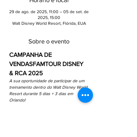
Horário e local
29 de ago. de 2025, 11:00 – 05 de set. de
2025, 15:00
Walt Disney World Resort, Flórida, EUA
Sobre o evento
CAMPANHA DE 
VENDASFAMTOUR DISNEY 
& RCA 2025
A sua oportunidade de participar de um 
treinamento dentro do Walt Disney World 
Resort durante 5 dias + 3 dias em 
Orlando!
O que Inclui?
4 noites / 5 dias
 no 
Walt Disney 
World Resort
4 dias de visitas
 aos parques 