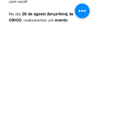
com você!
No dia 
26 de agosto (terça-feira), às 
09h00
, realizaremos um 
evento 
presencial exclusivo
 com nossos 
parceiros 
WISH Resort Foz do Iguaçu
 e 
MMC
, e você é nosso convidado especial!
☕ Para começar bem o dia, teremos um 
delicioso Café de Boas-
Vindas
 esperando por você!
📍 Local: 
Av. Ipiranga, 344 – 23º Andar – 
República – São Paulo/SP
📅 
Data:
 26 de agosto (terça-feira)
Saiba Mais >