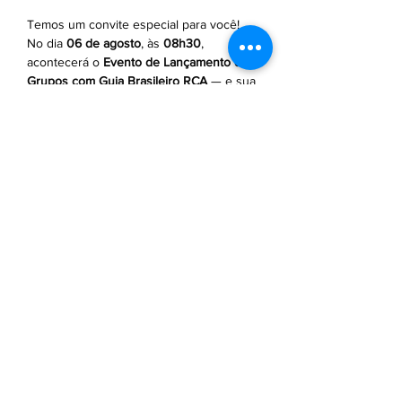
Temos um convite especial para você! 
No dia 
06 de agosto
, às 
08h30
, 
acontecerá o 
Evento de Lançamento dos 
Grupos com Guia Brasileiro RCA
 — e sua 
presença é fundamental!
📍 
Quem estará com você?
Contaremos 
com a participação de parceiros 
internacionais e grandes novidades 
exclusivas para os agentes RCA.
📅 Data: 
06/08 (quarta-feira)
⏰ 
Horário: 
08h30
📍 Local: 
Slaviero Downtown – R. Araujo, 
141 – República, São Paulo - SP
Saiba Mais >