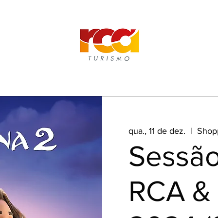
qua., 11 de dez.
  |  
Shop
Sessã
RCA & 