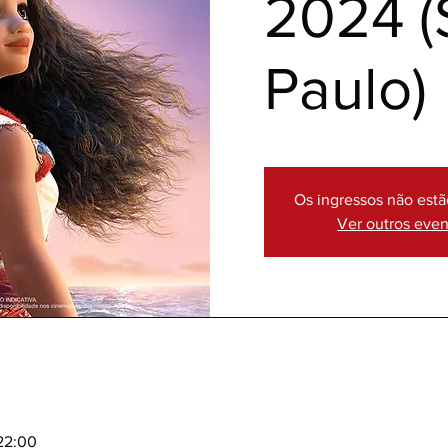
2024 (
Paulo)
Os ingressos não estã
Ver outros eve
 22:00