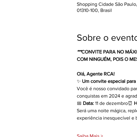
Shopping Cidade São Paulo, 
01310-100, Brasil
Sobre o event
***
CONVITE PARA NO MÁXI
COM NINGUÉM, POIS O ME
Olá, Agente RCA!
✨ 
Um convite especial para
Você é nosso convidado para
conquistas em 2024 e agrade
📅 
Data:
 11 de dezembro⏰ 
H
Será uma noite mágica, repl
experiência inesquecível e 
Saiba Mais >