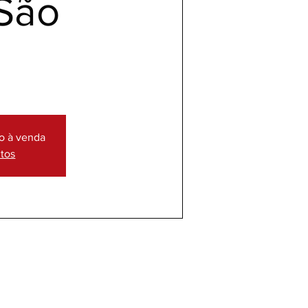
São
o à venda
ntos