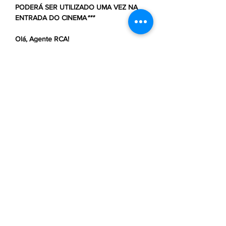
PODERÁ SER UTILIZADO UMA VEZ NA 
ENTRADA DO CINEMA
***
Olá, Agente RCA!
✨ 
Convite Especial
✨
Você é nosso convidado para a sessão 
exclusiva de 
Branca de Neve
, um evento 
pensado com carinho para celebrar e 
agradecer pela sua parceria incrível.
📅 
Data:
 26 de Março ⏰ 
Horário:
 19:00 📌
Local:
 Shopping Eldorado
Será uma noite mágica, repleta de 
inspiração e momentos especiais!
Saiba Mais >