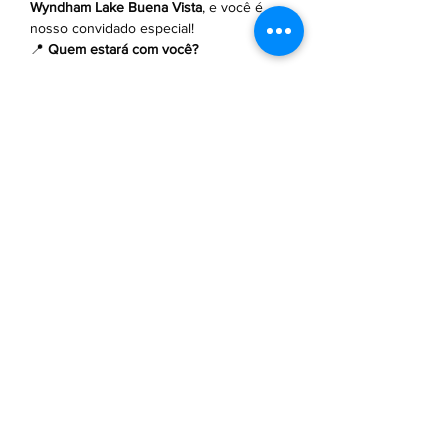
Wyndham Lake Buena Vista
, e você é 
nosso convidado especial!
📍 
Quem estará com você?
 Este treinamento será ministrado pela 
especialista 
Alexandra Katopodis
, que 
trará informações valiosas sobre o hotel, 
diferenciais e oportunidades para 
potencializar suas vendas.
🎯 
E tem mais!
 Durante o treinamento, vamos 
apresentar uma 
campanha de vendas 
exclusiva
, com oportunidades 
imperdíveis para você aproveitar e 
impulsionar seus resultados!
Saiba Mais >