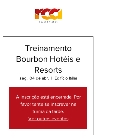
Treinamento
Bourbon Hotéis e
Resorts
seg., 04 de abr.
  |  
Edifício Itália
A inscrição está encerrada. Por
favor tente se inscrever na
turma da tarde.
Ver outros eventos