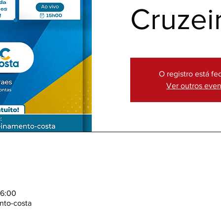
Cruzei
O registro está f
Ver outros eve
16:00
nto-costa