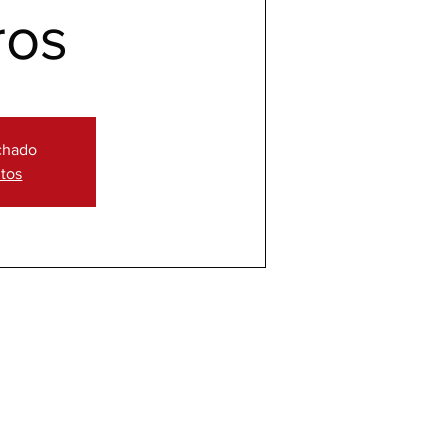
ros
echado
ntos