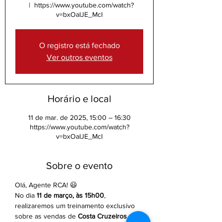
  |  
https://www.youtube.com/watch?
v=bxOaIJE_McI
O registro está fechado
Ver outros eventos
Horário e local
11 de mar. de 2025, 15:00 – 16:30
https://www.youtube.com/watch?
v=bxOaIJE_McI
Sobre o evento
Olá, Agente RCA! 😃
No dia 
11 de março, às 15h00
, 
realizaremos um treinamento exclusivo 
sobre as vendas de 
Costa Cruzeiros
, e 