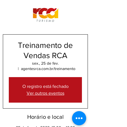
Treinamento de
Vendas RCA
sex., 25 de fev.
  |  
agentesrca.com.br/treinamento
O registro está fechado
Ver outros eventos
Horário e local