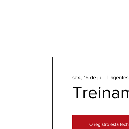
sex., 15 de jul.
  |  
agentes
Treina
O registro está fec