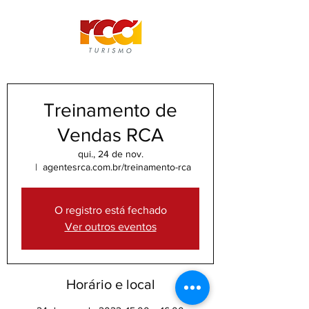
Treinamento de
Vendas RCA
qui., 24 de nov.
  |  
agentesrca.com.br/treinamento-rca
O registro está fechado
Ver outros eventos
Horário e local