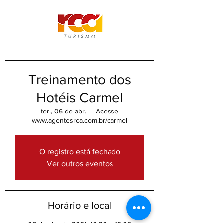
Treinamento dos
Hotéis Carmel
ter., 06 de abr.
  |  
Acesse
www.agentesrca.com.br/carmel
O registro está fechado
Ver outros eventos
Horário e local