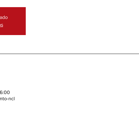
hado
os
16:00
nto-ncl