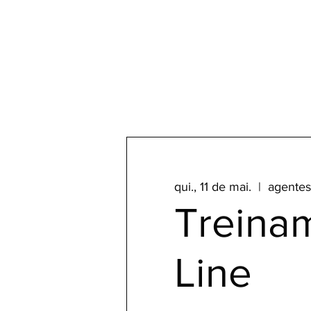
qui., 11 de mai.
  |  
agentes
Treina
Line