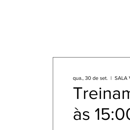
qua., 30 de set.
  |  
SALA 
Treinam
às 15:0