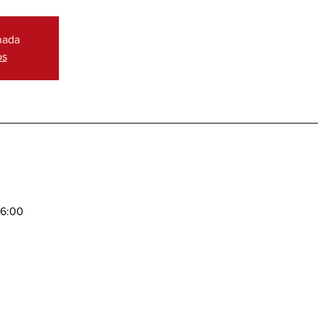
hada
os
16:00