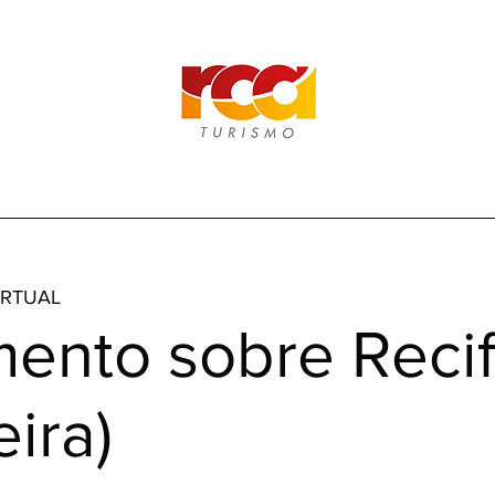
IRTUAL
mento sobre Reci
eira)