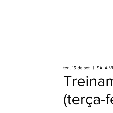
ter., 15 de set.
  |  
SALA V
Treina
(terça-f