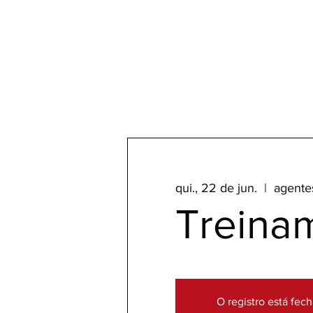
qui., 22 de jun.
  |  
agente
Treina
O registro está fec