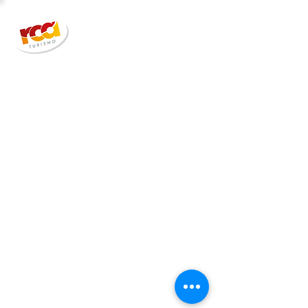
33 anos | Segurança | Qualidade |
Credibilidade #SeuClienteMaisFeliz :)