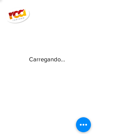
Carregando...
33 anos | Segurança | Qualidade |
Credibilidade #SeuClienteMaisFeliz :)