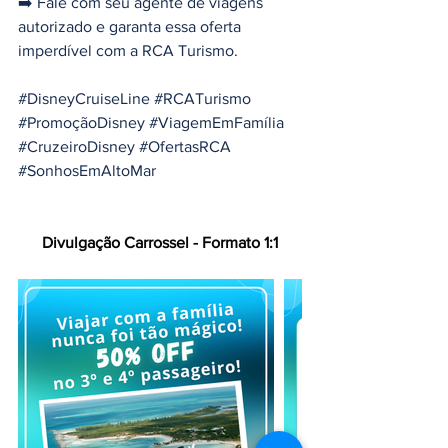
➡️ Fale com seu agente de viagens 
autorizado e garanta essa oferta 
imperdível com a RCA Turismo.
#DisneyCruiseLine
#RCATurismo
#PromoçãoDisney
#ViagemEmFamília
#CruzeiroDisney
#OfertasRCA
#SonhosEmAltoMar
Divulgação Carrossel - Formato 1:1