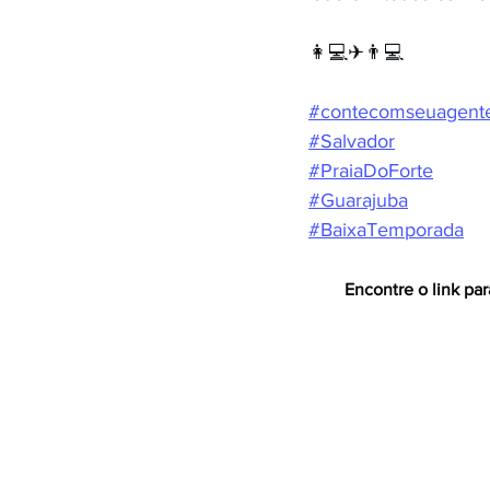
👩💻✈👨💻
#contecomseuagent
#Salvador
#PraiaDoForte
#Guarajuba
#BaixaTemporada
Encontre o link par