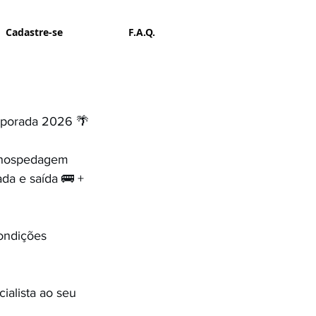
Cadastre-se
F.A.Q.
emporada 2026 🌴
e hospedagem 
da e saída 🚌 + 
ondições 
alista ao seu 