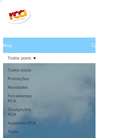
Blog
Todos posts
Todos posts
Promoções
Novidades
Ferramentas
RCA
Divulgações
RCA
Academia RCA
Teste