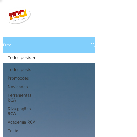
Blog
Todos posts
Todos posts
Promoções
Novidades
Ferramentas
RCA
Divulgações
RCA
Academia RCA
Teste