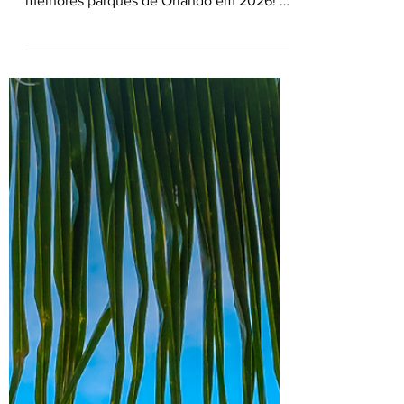
🎢🎟️ Ingressos Orlando
Promo
🎢 Prepare-se para a magia com nossas
tarifas promocionais de ingressos para os
melhores parques de Orlando em 2026! 🏰
Nossos pacotes incluem: Ingressos
selecionados para Walt Disney World
Resort, Universal Orlando Resort ou United
Parks & Resorts com condições especiais
de parcelamento 🎟 + Benefícios
exclusivos como All-Day Dining GRÁTIS
em opções selecionadas 🍽 Consulte seu
Agente de Viagens e garanta todas as
vantagens de ter um especialista ao seu
lado em todos os mome