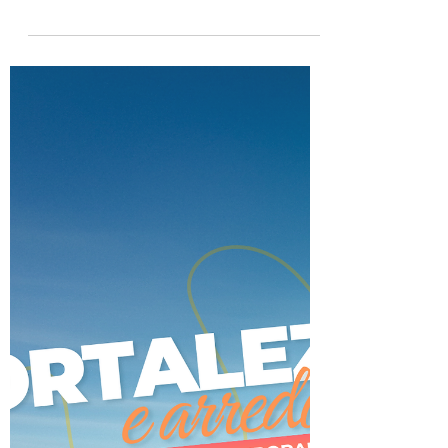
✈️☀️ Brasil baixa
temporada
🏖 Aproveite nossos pacotes para os
melhores destinos do Nordeste na baixa
temporada 2026 🌴 Nossos pacotes
incluem: Bilhete aéreo saindo de São
Paulo ✈ + 07 noites de hospedagem no
hotel escolhido com café da manhã 🍽 +
Transfer de chegada e saída 🚌 Consulte
seu Agente de Viagens e garanta todas as
vantagens de ter um especialista ao seu
lado em todos os momentos! 👩‍💻✈👨‍💻
#contecomseuagentedeviagens
#PortoSeguro #Salvador #Maceio
#Nordeste #BaixaTemporada Encontre o
lin