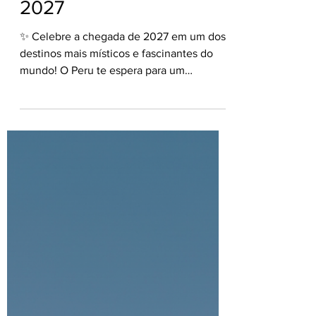
🦙🏔️ Perú Réveillon
2027
✨ Celebre a chegada de 2027 em um dos
destinos mais místicos e fascinantes do
mundo! O Peru te espera para um
Réveillon inesquecível. 🇵🇪 Nossos
pacotes incluem: Bilhete aéreo saindo de
São Paulo ✈️ + 06 noites de hospedagem
com café da manhã (Lima, Cuzco e Machu
Picchu) 🍽️ + Transfer e Passeios conforme
programação 🚌 + Seguro Viagem 🛡️
Consulte seu Agente de Viagens e garanta
todas as vantagens de ter um especialista
ao seu lado em todos os momentos! 👩‍💻
✈️👨‍💻...