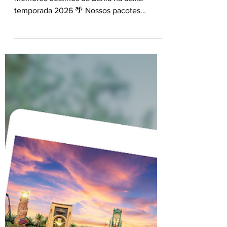
🌴☀️ Salvador e
arredores 2026
🏖 Aproveite nossos pacotes para os
melhores destinos da Bahia na baixa
temporada 2026 🌴 Nossos pacotes
incluem: Bilhete aéreo saindo de São
Paulo ✈ + 07 noites de hospedagem no
hotel escolhido, regime conforme hotel
selecionado 🍽 + Transfer de chegada e
saída 🚌 + Seguro Viagem protegido 🛡
Confira as opções exclusivas para
Salvador, Praia do Forte e Guarajuba com
condições imperdíveis de parcelamento!
Consulte seu Agente de Viagens e garanta
todas as vantagens de ter um e