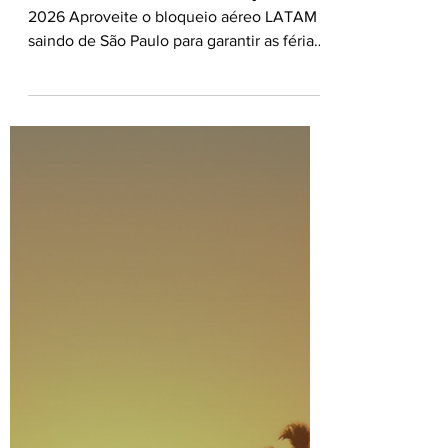
🌴✈️ Mega Promo Brasil
✈️🌎 MEGA PROMO Brasil férias julho
2026 Aproveite o bloqueio aéreo LATAM
saindo de São Paulo para garantir as férias
da família com o melhor preço! 💳
Parcelamento em até 10x 📅 Saídas em
julho de 2026 Consulte seu Agente de
Viagens e garanta todas as vantagens de
ter um especialista ao seu lado em todos
os momentos! 👩‍💻✈️👨‍💻
#contecomseuagentedeviagens
#PromoçãoDeViagem #Viagem2026
#LATAM #TurismoBrasil Encontre o link
para baixar (via Google Drive) todas as
imagens de