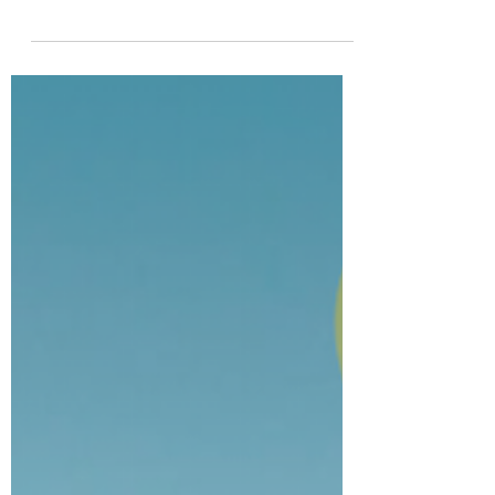
para sempre
🎸 Rock in Rio 40 anos e para sempre 🎶
Nosso pacote inclui: passagem aérea
desde São Paulo ✈ com 1 mala 23kg🧳, 03
noites de hospedagem...