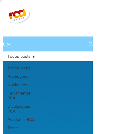
Blog
Todos posts
Todos posts
Promoções
Novidades
Ferramentas
RCA
Divulgações
RCA
Academia RCA
Teste