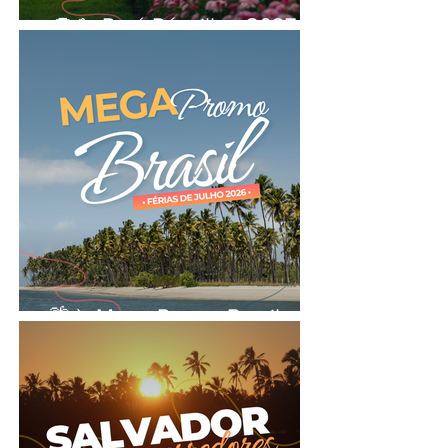
🦙🏔️ Perú Réveillon 2027
🌴✈️ Mega Promo Brasil