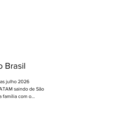
ete aéreo saindo de
 hospedagem com café
u Picchu) 🍽️ +
 programação 🚌 +
seu Agente de
antagens de ter um
todos os momentos!
 Brasil
as julho 2026
LATAM saindo de São
da família com o
o em até 10x 📅
sulte seu Agente de
antagens de ter um
todos os momentos!
gentedeviagens