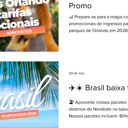
Promo
🎢 Prepare-se para a magia co
promocionais de ingressos pa
parques de Orlando em 2026!
incluem: Ingressos seleciona
World Resort, Universal Orla
Parks & Resorts com condiçõe
parcelamento 🎟 + Benefícios
Day Dining GRÁTIS em opçõe
Consulte seu Agente de Viag
30 de mar.
as vantagens de ter um especi
em todos os mome
✈️☀️ Brasil baix
🏖 Aproveite nossos pacotes 
destinos do Nordeste na bai
Nossos pacotes incluem: Bilh
São Paulo ✈ + 07 noites de 