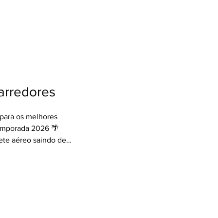
🍽 + Transfer de
 seu Agente de
antagens de ter um
todos os momentos!
entedeviagens
ceio #Nordeste
lin
 arredores
para os melhores
temporada 2026 🌴
ete aéreo saindo de
hospedagem no hotel
+ Transfer de
 seu Agente de
antagens de ter um
todos os momentos!
entedeviagens