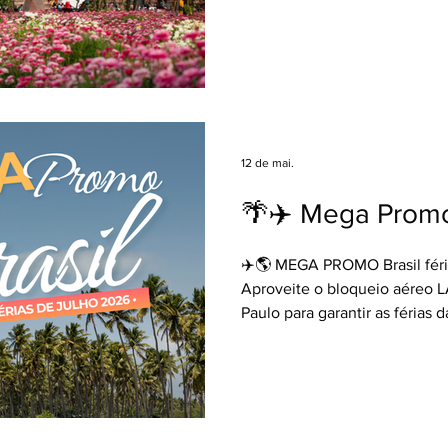
Nossos pacotes incluem: Bilh
São Paulo ✈️ + 06 noites de
da manhã (Lima, Cuzco e Mach
Transfer e Passeios conforme
Seguro Viagem 🛡️ Consulte 
Viagens e garanta todas as v
especialista ao seu lado em 
12 de mai.
👩‍💻✈️👨‍💻...
🌴✈️ Mega Promo
✈️🌎 MEGA PROMO Brasil féri
Aproveite o bloqueio aéreo 
Paulo para garantir as férias 
melhor preço! 💳 Parcelament
Saídas em julho de 2026 Con
Viagens e garanta todas as v
especialista ao seu lado em 
👩‍💻✈️👨‍💻 #contecomseua