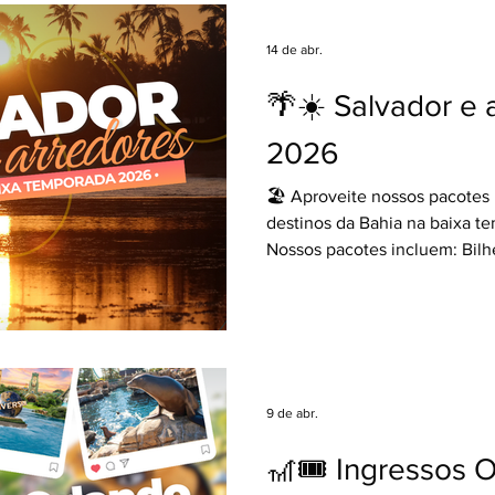
#PromoçãoDeViagem #Viag
#TurismoBrasil Encontre o link
14 de abr.
Google Drive) todas as image
🌴☀️ Salvador e 
2026
🏖 Aproveite nossos pacotes 
destinos da Bahia na baixa t
Nossos pacotes incluem: Bilh
São Paulo ✈ + 07 noites de 
escolhido, regime conforme h
+ Transfer de chegada e saíd
protegido 🛡 Confira as opçõe
Salvador, Praia do Forte e G
condições imperdíveis de pa
9 de abr.
seu Agente de Viagens e gara
vantagens de ter um e
🎢🎟️ Ingressos 