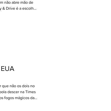
em não abre mão de
y & Drive é a escolha
 em Orlando, retirar
tal do roteiro, das
o o conforto que a
ote inclui: ✈ Bilhete
11 noites de
n International 🚐 11
para circul
n EUA
r que não os dois no
 bola descer na Times
os fogos mágicos da
éveillon 2026/2027
ão prontos para