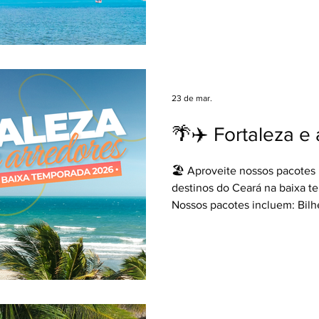
escolhido com café da manhã 
chegada e saída 🚌 Consulte
Viagens e garanta todas as v
especialista ao seu lado em 
👩‍💻✈👨‍💻 #contecomseuag
#PortoSeguro #Salvador #Ma
23 de mar.
#BaixaTemporada Encontre o 
🌴✈️ Fortaleza e
🏖 Aproveite nossos pacotes 
destinos do Ceará na baixa 
Nossos pacotes incluem: Bilh
São Paulo ✈ + 07 noites de 
escolhido, café da manhã 🍽 
chegada e saída 🚌 Consulte
Viagens e garanta todas as v
especialista ao seu lado em 
👩‍💻✈👨‍💻 #contecomseuag