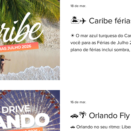
#Fortaleza #Cumbuco #Cear
18 de mar.
Encontre o link para baixar (v
🏝️✈️ Caribe féri
☀ O mar azul turquesa do Ca
você para as Férias de Julho 
plano de férias inclui sombra,
na mão sem se preocupar com
Punta Cana são os seus desti
pacotes completos com tudo 
para apenas relaxar. 🍹🌊 No
✅ Bilhete aéreo saindo de S
noites de hospedagem em Res
Premium ✅ Sistema All Inclus
16 de mar.
bebidas liberadas!) 🍽
🚗🌴 Orlando Fly
🚗 Orlando no seu ritmo: Liber