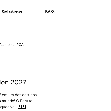
Cadastre-se
F.A.Q.
Academia RCA
llon 2027
7 em um dos destinos
do mundo! O Peru te
squecível. 🇵🇪