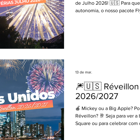
de Julho 2026! 🇺🇸 Para qu
autonomia, o nosso pacote Fl
perfeita! Imagine desembarcar
sua Minivan e ter o controle to
compras aos parques, com tod
sua família merece. ✈💨 O pac
aéreo saindo de São Paulo 🏨 
hospedagem no Hotel Rosen In
diárias de locação de Minivan 
13 de mar.
🎆🇺🇸 Réveillo
2026/2027
🍎 Mickey ou a Big Apple? Po
Réveillon? 🥂 Seja para ver a
Square ou para celebrar com 
Disney, nossos pacotes de R
para os Estados Unidos já est