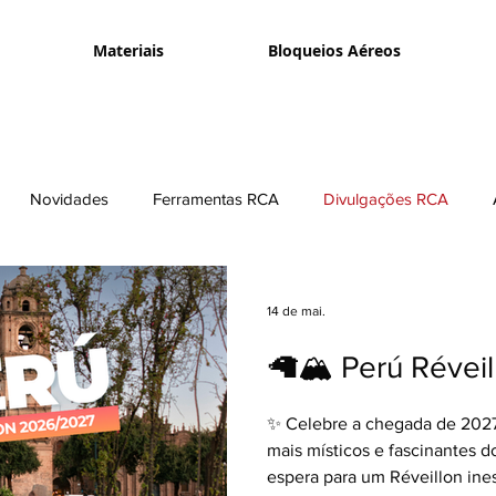
Materiais
Bloqueios Aéreos
Novidades
Ferramentas RCA
Divulgações RCA
e Vendas
14 de mai.
🦙🏔️ Perú Révei
✨ Celebre a chegada de 202
mais místicos e fascinantes 
espera para um Réveillon ine