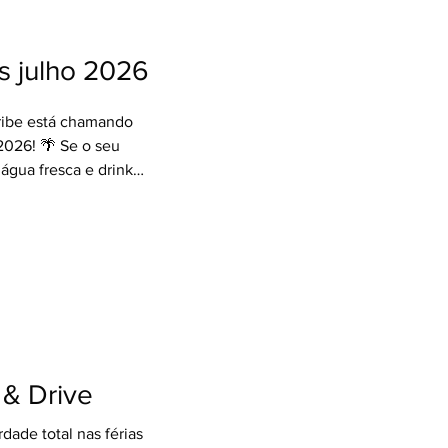
a #BaixaTemporada
ia G
as julho 2026
ribe está chamando
2026! 🌴 Se o seu
 água fresca e drinks
 a conta, Cancun e
nos! Preparamos
o que você precisa
ssos pacotes incluem:
ão Paulo ✈ ✅ 06
ort categoria
ive (comidas e
 & Drive
dade total nas férias